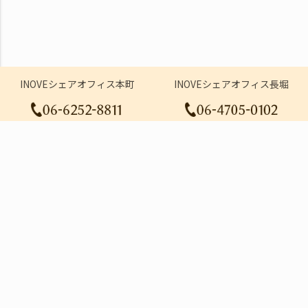
INOVEシェアオフィス本町
INOVEシェアオフィス長堀
大阪市中央区南久宝寺町3丁目2-7
第一住建南久宝寺町ビル9階
大阪メトロ御堂筋線本町駅 徒歩5分
コワーキングスペース
登記プラン
本町コワーキング
長堀コワーキング
スモールオフィス